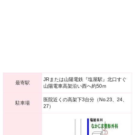
JRまたは山陽電鉄『塩屋駅』北口すぐ
最寄駅
山陽電車高架沿い西へ約50ｍ
医院近くの高架下3台分（No.23、24、
駐車場
27）