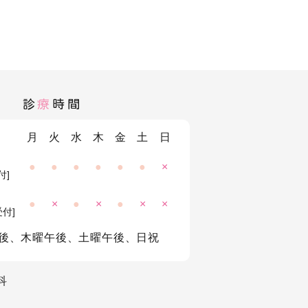
診
療
時間
月
火
水
木
金
土
日
●
●
●
●
●
●
×
付]
●
×
●
×
●
×
×
受付]
後、木曜午後、土曜午後、日祝
科