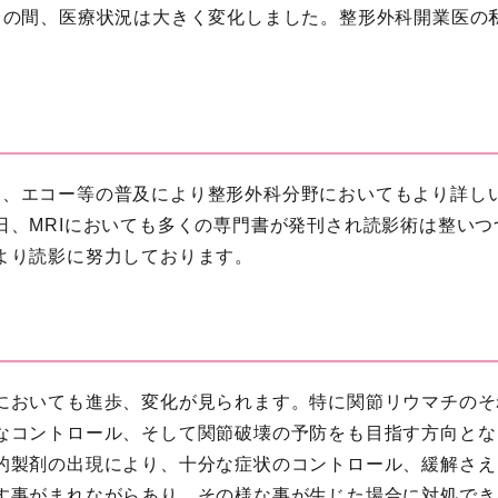
この間、医療状況は大きく変化しました。整形外科開業医の
c・・）、エコー等の普及により整形外科分野においてもより詳
日、MRIにおいても多くの専門書が発刊され読影術は整い
より読影に努力しております。
においても進歩、変化が見られます。特に関節リウマチのそ
なコントロール、そして関節破壊の予防をも目指す方向とな
的製剤の出現により、十分な症状のコントロール、緩解さえ
す事がまれながらあり、その様な事が生じた場合に対処でき